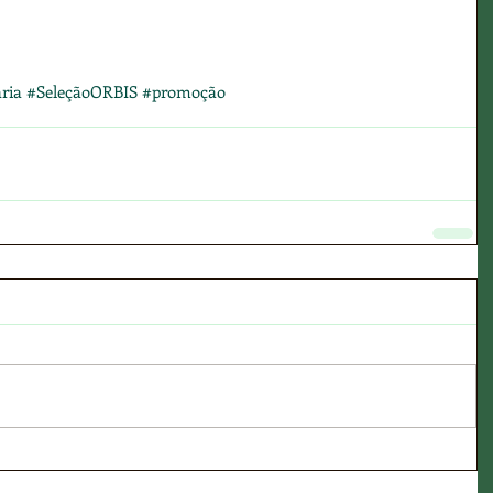
ria
#SeleçãoORBIS
#promoção