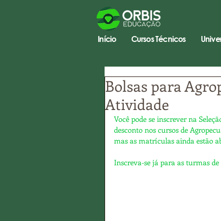
Início
Cursos Técnicos
Unive
Bolsas para Agro
Atividade
Você pode se inscrever na Seleçã
desconto nos cursos de Agropecu
mas as matrículas ainda estão a
Inscreva-se já para as turmas de 