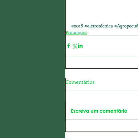
#2018
#eletrotécnica
#Agropecuá
Promoções
Comentários
Escreva um comentário