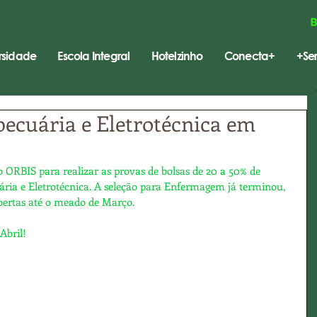
rsidade
Escola Integral
Hotelzinho
Conecta+
+Ser
pecuária e Eletrotécnica em
o ORBIS para realizar as provas de bolsas de 20 a 50% de 
ária e Eletrotécnica. A seleção para Enfermagem já terminou, 
bertas até o meado de Março.
Abril!