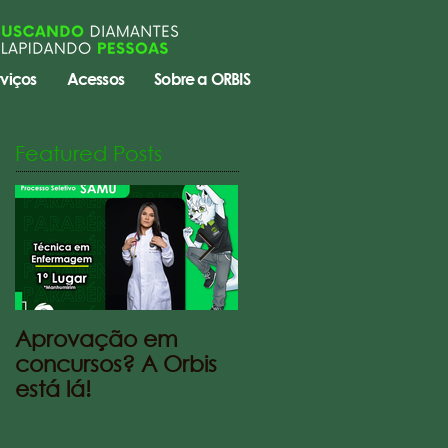
viços
Acessos
Sobre a ORBIS
Featured Posts
Aprovação em
Aulas Suspensas po
concursos? A Orbis
liminar Estadual
está lá!