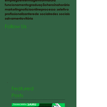
emprego
enfermagem
formatura
funcionamento
graduação
heroína
horário
marketing
notícia
online
processo seletivo
profissionalizante
rede social
redes sociais
salvamento
vitória
Follow Us
Featured
Posts