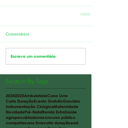
Comentários
Escreva um comentário
Search By Tags
2024
2025
Ambulatório
Curso Livre
Curta Duração
Evento Gratuito
Gravidez
Instrumentação Cirúrgica
Maternidade
Novidade
Pré-Natal
Renda Extra
Saúde
agropecuária
aluna
concurso público
conquista
curso livre
curta duração
ead