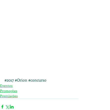
#2017
#Orion
#concurso
Eventos
Promoções
Premiações