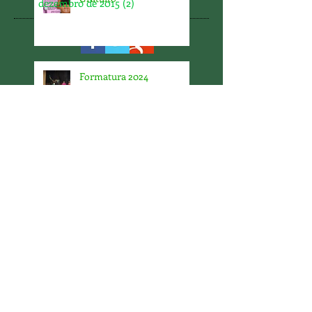
dezembro de 2015
(2)
2 posts
Formatura 2024
Horário de Atendimento
2025
Aprovação em concursos?
A Orbis está lá!