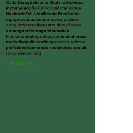
Curta Duração
Evento Gratuito
Gravidez
Instrumentação Cirúrgica
Maternidade
Novidade
Pré-Natal
Renda Extra
Saúde
agropecuária
aluna
concurso público
conquista
curso livre
curta duração
ead
emprego
enfermagem
formatura
funcionamento
graduação
heroína
horário
marketing
notícia
online
processo seletivo
profissionalizante
rede social
redes sociais
salvamento
vitória
Follow Us