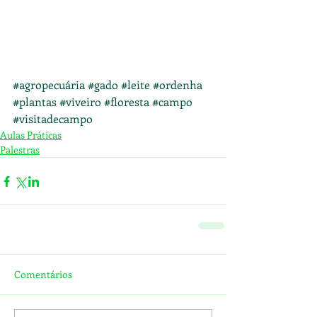
#agropecuária
#gado
#leite
#ordenha
#plantas
#viveiro
#floresta
#campo
#visitadecampo
Aulas Práticas
Palestras
Comentários