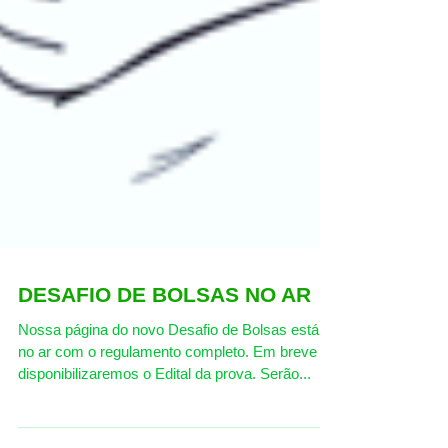
DESAFIO DE BOLSAS NO AR
Nossa página do novo Desafio de Bolsas está
no ar com o regulamento completo. Em breve