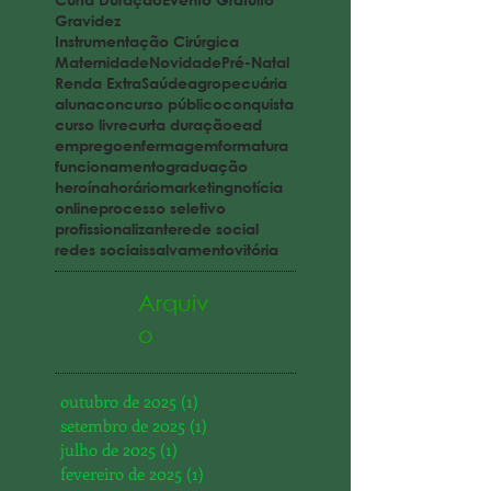
2024
2025
Ambulatório
Curso Livre
Curta Duração
Evento Gratuito
Gravidez
Instrumentação Cirúrgica
Maternidade
Novidade
Pré-Natal
Renda Extra
Saúde
agropecuária
aluna
concurso público
conquista
curso livre
curta duração
ead
emprego
enfermagem
formatura
funcionamento
graduação
heroína
horário
marketing
notícia
online
processo seletivo
profissionalizante
rede social
redes sociais
salvamento
vitória
Arquiv
o
outubro de 2025
(1)
1 post
setembro de 2025
(1)
1 post
julho de 2025
(1)
1 post