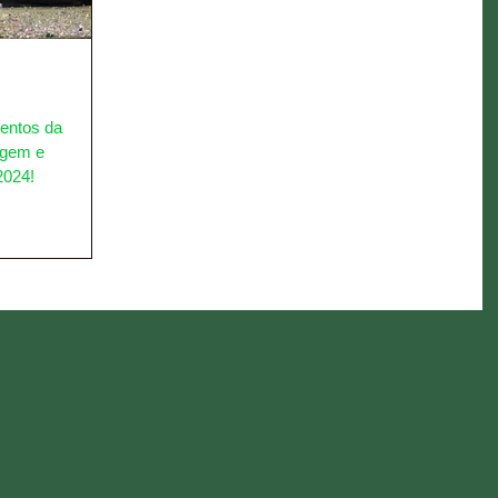
entos da
agem e
2024!