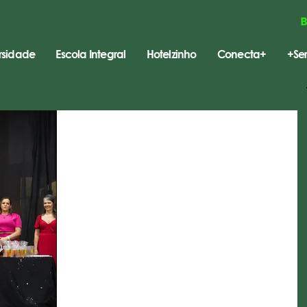
rsidade
Escola Integral
Hotelzinho
Conecta+
+Ser