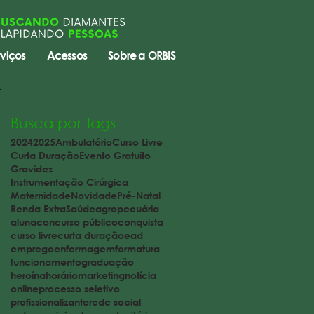
viços
Acessos
Sobre a ORBIS
Busca por Tags
2024
2025
Ambulatório
Curso Livre
Curta Duração
Evento Gratuito
Gravidez
Instrumentação Cirúrgica
Maternidade
Novidade
Pré-Natal
Renda Extra
Saúde
agropecuária
aluna
concurso público
conquista
curso livre
curta duração
ead
emprego
enfermagem
formatura
funcionamento
graduação
heroína
horário
marketing
notícia
online
processo seletivo
profissionalizante
rede social