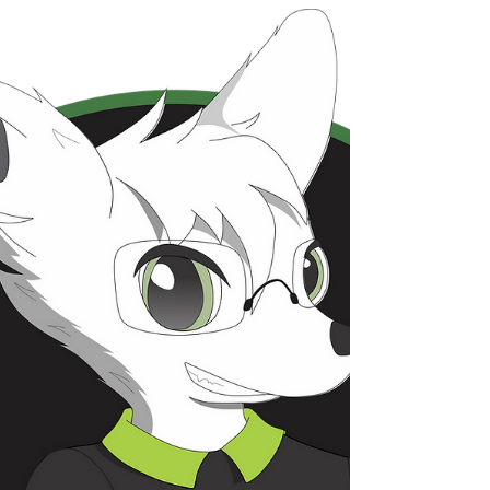
Na tarde desta Segunda-feira, dia 16/03/2020, O
TRT-MG (tribunal Regional do Trabalho de Minas
Gerais) deferiu liminar suspendendo as...