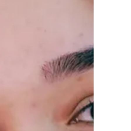
profissão, explorar novos ramos ou se preparar
para provas e concursos, o Conecta+ é o
caminho mais direto entre você e o seu próximo
passo profissional. 📚 Cursos em diversas
áreas, com