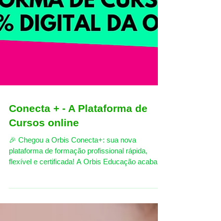
Conecta + - A Plataforma de
Cursos online
🎉 Chegou a Orbis Conecta+: sua nova
plataforma de formação profissional rápida,
flexível e certificada! A Orbis Educação acaba
de lançar a Orbis Conecta+, uma plataforma
revolucionária que coloca o poder do
conhecimento na palma da sua mão. Seja para
quem quer se atualizar, aprender uma nova