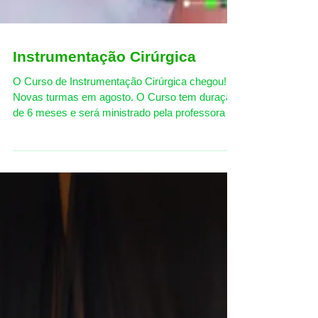
Instrumentação Cirúrgica
O Curso de Instrumentação Cirúrgica chegou!!
Novas turmas em agosto. O Curso tem duração
de 6 meses e será ministrado pela professora e
Instrumentadora Maria Clara. O Instrumentador
Cirúrgico pode ser uma renda extra ou profissão,
pois você receberá por procedimento que
acompanhar, trabalhando na área de saúde sem
precisar ter formação na área. Confira o vídeo
abaixo para conhecer um pouco mais e acesse
nossa página do curso para se inscrever sem
compromisso. Vamos entrar em