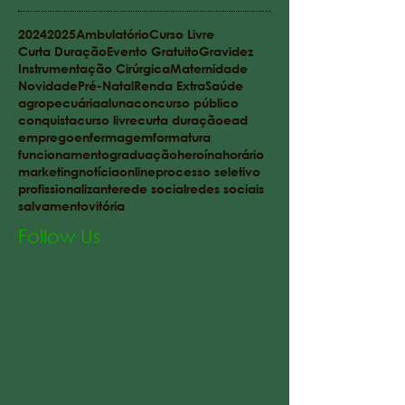
2024
2025
Ambulatório
Curso Livre
Curta Duração
Evento Gratuito
Gravidez
Instrumentação Cirúrgica
Maternidade
Novidade
Pré-Natal
Renda Extra
Saúde
agropecuária
aluna
concurso público
conquista
curso livre
curta duração
ead
emprego
enfermagem
formatura
funcionamento
graduação
heroína
horário
marketing
notícia
online
processo seletivo
profissionalizante
rede social
redes sociais
salvamento
vitória
Follow Us